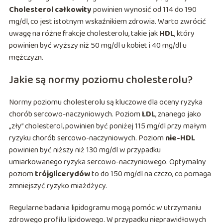
Cholesterol całkowity
powinien wynosić od 114 do 190
mg/dl, co jest istotnym wskaźnikiem zdrowia. Warto zwrócić
uwagę na różne frakcje cholesterolu, takie jak
HDL
, który
powinien być wyższy niż 50 mg/dl u kobiet i 40 mg/dl u
mężczyzn.
Jakie są normy poziomu cholesterolu?
Normy poziomu cholesterolu są kluczowe dla oceny ryzyka
chorób sercowo-naczyniowych. Poziom
LDL
, znanego jako
„zły” cholesterol, powinien być poniżej 115 mg/dl przy małym
ryzyku chorób sercowo-naczyniowych. Poziom
nie-HDL
powinien być niższy niż 130 mg/dl w przypadku
umiarkowanego ryzyka sercowo-naczyniowego. Optymalny
poziom
trójglicerydów
to do 150 mg/dl na czczo, co pomaga
zmniejszyć ryzyko miażdżycy.
Regularne badania lipidogramu mogą pomóc w utrzymaniu
zdrowego profilu lipidowego. W przypadku nieprawidłowych