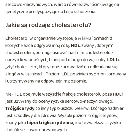
sercowo-naczyniowych. Warto również zwrócić uwagę na
genetyczne predyspozycje do tego schorzenia.
Jakie są rodzaje cholesterolu?
Cholesterol w organizmie występuje w kilku formach, z
których każda odgrywa inną rolę.
HDL
, zwany „dobrym”
cholesterolem, pomaga usuwać nadmiar cholesterolu z
naczyń krwionośnych, transportując go do wątroby.
LDL
to
„zły” cholesterol, który może prowadzić do odkładania się
złogów w tętnicach. Poziom LDL powinien być monitorowany
i utrzymywany na odpowiednim poziomie.
Nie-HDL obejmuje wszystkie frakcje cholesterolu poza HDL i
jest używany do oceny ryzyka sercowo-naczyniowego.
Trójglicerydy
to inny typ tłuszczu we krwi, którego nadmiar
jest szkodliwy dla zdrowia. Wysoki poziom trójglicerydów,
znany jako
hipertriglicerydemia
, może zwiększać ryzyko
chorób sercowo-naczyniowych.