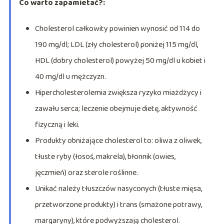
Co warto zapamietać?:
Cholesterol całkowity powinien wynosić od 114 do
190 mg/dl; LDL (zły cholesterol) poniżej 115 mg/dl,
HDL (dobry cholesterol) powyżej 50 mg/dl u kobiet i
40 mg/dl u mężczyzn.
Hipercholesterolemia zwiększa ryzyko miażdżycy i
zawału serca; leczenie obejmuje dietę, aktywność
fizyczną i leki.
Produkty obniżające cholesterol to: oliwa z oliwek,
tłuste ryby (łosoś, makrela), błonnik (owies,
jęczmień) oraz sterole roślinne.
Unikać należy tłuszczów nasyconych (tłuste mięsa,
przetworzone produkty) i trans (smażone potrawy,
margaryny), które podwyższają cholesterol.